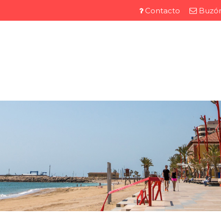
Direkt
Contacto
Buzón
Menú
zum
Inhalt
barra
superior