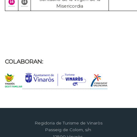
Misericordia
COLABORAN:
Regidoria de Turisme de Vinaròs
Passeig de Colom, s/n
12500 Vinaròs