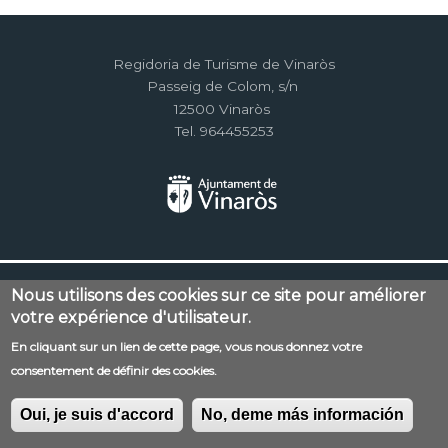
Regidoria de Turisme de Vinaròs
Passeig de Colom, s/n
12500 Vinaròs
Tel. 964455253
Menú
Contacto
Aviso legal
Nous utilisons des cookies sur ce site pour améliorer
al
votre expérience d'utilisateur.
Política de privacidad
RSS
pie
En cliquant sur un lien de cette page, vous nous donnez votre
consentement de définir des cookies.
Oui, je suis d'accord
No, deme más información