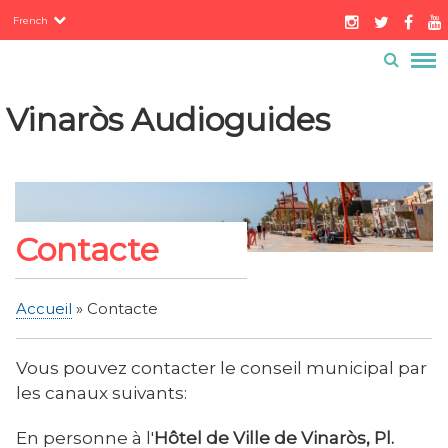
Servicios
Aller
French
au
Contacto
Buzón ciudadano
contenu
Menú
principal
barra
Vinaròs Audioguides
superior
Contacte
Accueil
Contacte
Fil
d'Ariane
Vous pouvez contacter le conseil municipal par
les canaux suivants:
En personne à l'
Hôtel de Ville de Vinaròs, Pl.